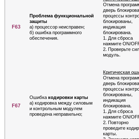
Отмена програм
дверь блокирова
Проблема функциональной
процессы контр
защиты
блокированы,
F63
а) процессор неисправен;
индикация
б) ошибка программного
блокирована.
обеспечения.
1. Для сброса
нажмите ON/OFF
2. Проверьте си
модуль.
Критическая ош
Отмена програм
дверь блокирова
процессы контр
блокированы,
Ошибка
кодировки карты
индикация
а) кодировка между силовым
F67
блокирована.
и контрольным модулем
1. Для сброса
проведена неправильно;
нажмите ON/OFF
2. Повторно
проведите коди
карты.