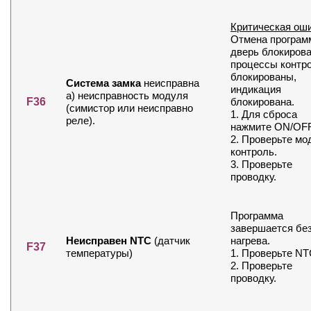
Критическая ош
Отмена програм
дверь блокирова
процессы контр
блокированы,
Система замка
неисправна
индикация
а) неисправность модуля
F36
блокирована.
(симистор или неисправно
1. Для сброса
реле).
нажмите ON/OFF
2. Проверьте мо
контроль.
3. Проверьте
проводку.
Программа
завершается бе
Неисправен NTC
(датчик
нагрева.
F37
температуры)
1. Проверьте NT
2. Проверьте
проводку.