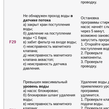
проводку.
Не обнаружен проход воды
в
Остановка
датчике потока
программы стирк
а) закрыт кран поступления
насос начнёт сл
воды;
через 5 минут,
б) давление на поступлении
возможно занов
воды <1 бара;
запустить прогр
F29
в) забит фильтр на входе воды;
1. Откройте кран
г) неисправность магнитного
поступления во
клапана;
2. Проверьте
д) неисправность магнитного
компоненты.
клапана аквастоп;
3. Проверьте
е) неисправность датчика
проводку.
давления.
Превышен максимальный
Удаление воды 
уровень воды
приемлемого уро
а) насос блокирован;
программа
б) блокирован шланг удаления
удлинится.
воды;
1. Проверьте кл
в) неисправность магнитного
подачи воды.
клапана;
2. Проверьте нас