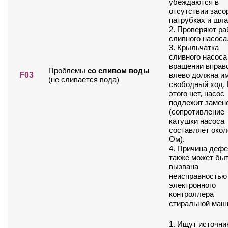
убеждаются в
отсутствии засо
патрубках и шла
2. Проверяют ра
сливного насоса
3. Крыльчатка
сливного насоса
вращении вправ
Проблемы
со сливом воды
F03
влево должна и
(не сливается вода)
свободный ход.
этого нет, насос
подлежит замен
(сопротивление
катушки насоса
составляет окол
Ом).
4. Причина дефе
также может быт
вызвана
неисправностью
электронного
контроллера
стиральной маш
1. Ищут источни