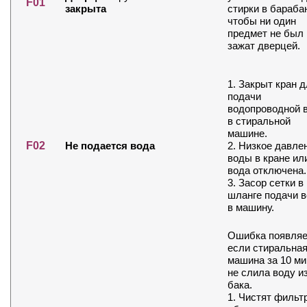
F01
закрыта
стирки в барабан
чтобы ни один
предмет не был
зажат дверцей.
1. Закрыт кран 
подачи
водопроводной 
в стиральной
машине.
F02
Не подается вода
2. Низкое давле
воды в кране ил
вода отключена.
3. Засор сетки в
шланге подачи 
в машину.
Ошибка появляе
если стиральна
машина за 10 ми
не слила воду и
бака.
1. Чистят фильтр