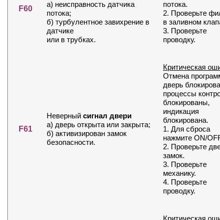
а) неисправность датчика
потока.
F60
потока;
2. Проверьте фи
б) турбулентное завихрение в
в заливном клап
датчике
3. Проверьте
или в трубках.
проводку.
Критическая ош
Отмена програм
дверь блокирова
процессы контр
блокированы,
индикация
Неверный
сигнал двери
блокирована.
а) дверь открыта или закрыта;
F61
1. Для сброса
б) активизирован замок
нажмите ON/OFF
безопасности.
2. Проверьте дв
замок.
3. Проверьте
механику.
4. Проверьте
проводку.
Критическая ош