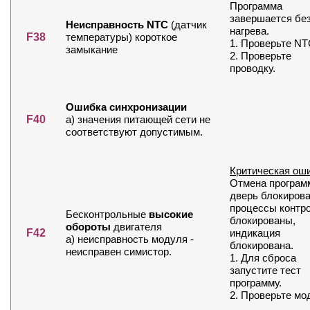
Программа
завершается бе
Неисправность NTC
(датчик
нагрева.
F38
температуры) короткое
1. Проверьте NT
замыкание
2. Проверьте
проводку.
Ошибка синхронизации
F40
а) значения питающей сети не
соответствуют допустимым.
Критическая ош
Отмена програм
дверь блокирова
процессы контр
Бесконтрольные
высокие
блокированы,
обороты
двигателя
F42
индикация
а) неисправность модуля -
блокирована.
неисправен симистор.
1. Для сброса
запустите тест
программу.
2. Проверьте мо