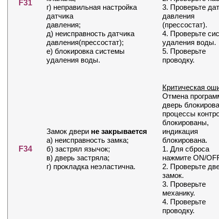
F31
г) неправильная настройка
3. Проверьте да
датчика
давления
давления;
(прессостат).
д) неисправность датчика
4. Проверьте си
давления(прессостат);
удаления воды.
е) блокировка системы
5. Проверьте
удаления воды.
проводку.
Критическая ош
Отмена програм
дверь блокирова
процессы контр
блокированы,
Замок двери
не закрывается
индикация
а) неисправность замка;
блокирована.
F34
б) застрял язычок;
1. Для сброса
в) дверь застряла;
нажмите ON/OFF
г) прокладка неэластична.
2. Проверьте дв
замок.
3. Проверьте
механику.
4. Проверьте
проводку.