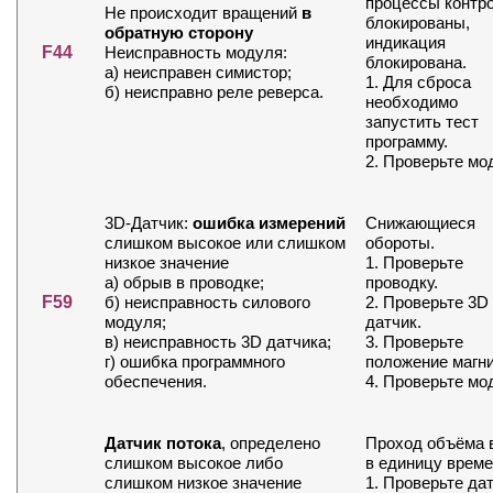
процессы контр
Не происходит вращений
в
блокированы,
обратную сторону
индикация
F44
Неисправность модуля:
блокирована.
а) неисправен симистор;
1. Для сброса
б) неисправно реле реверса.
необходимо
запустить тест
программу.
2. Проверьте мо
3D-Датчик:
ошибка измерений
Снижающиеся
слишком высокое или слишком
обороты.
низкое значение
1. Проверьте
а) обрыв в проводке;
проводку.
F59
б) неисправность силового
2. Проверьте 3D
модуля;
датчик.
в) неисправность 3D датчика;
3. Проверьте
г) ошибка программного
положение магни
обеспечения.
4. Проверьте мо
Датчик потока
, определено
Проход объёма 
слишком высокое либо
в единицу време
слишком низкое значение
1. Проверьте да