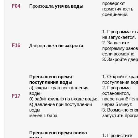
проверяют
F04
Произошла
утечка воды
герметичность
соединений.
1. Программа ст
не запускается.
2. Запустите
F16
Дверца люка
не закрыта
программу занов
если возможно.
3. Закройте двер
Превышено время
1. Откройте кран
поступления воды
поступления во
а) закрыт кран поступления
2. Программа
воды;
остановится,
F17
б) забит фильтр на входе воды;
насос начнёт сл
в) давление при поступлении
через 5 минут.
воды
3. Возможно сно
менее 1 бара.
запустить прогр
Превышено время слива
1. Прочистите