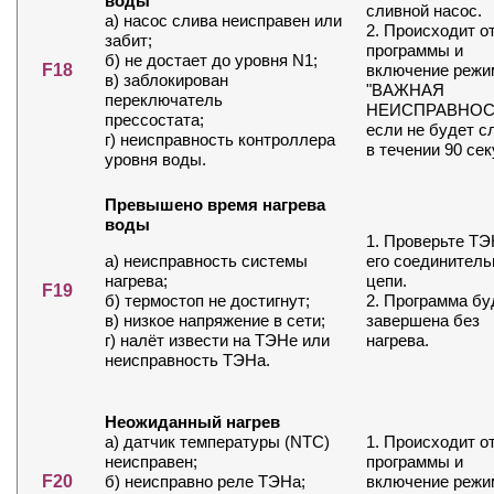
воды
сливной насос.
а) насос слива неисправен или
2. Происходит о
забит;
программы и
б) не достает до уровня N1;
F18
включение режи
в) заблокирован
"ВАЖНАЯ
переключатель
НЕИСПРАВНОСТ
прессостата;
если не будет с
г) неисправность контроллера
в течении 90 сек
уровня воды.
Превышено время нагрева
воды
1. Проверьте ТЭ
а) неисправность системы
его соединител
нагрева;
цепи.
F19
б) термостоп не достигнут;
2. Программа бу
в) низкое напряжение в сети;
завершена без
г) налёт извести на ТЭНе или
нагрева.
неисправность ТЭНа.
Неожиданный нагрев
а) датчик температуры (NTC)
1. Происходит о
неисправен;
программы и
F20
б) неисправно реле ТЭНа;
включение режи