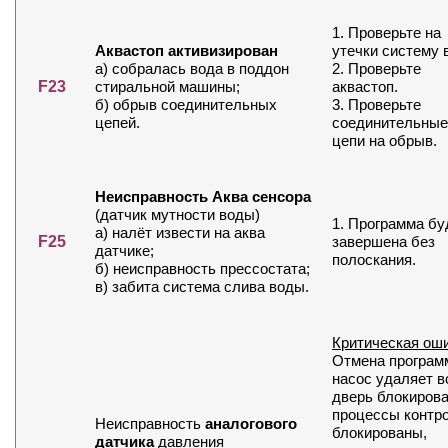
1. Проверьте на
Аквастоп активизирован
утечки систему 
а) собралась вода в поддон
2. Проверьте
F23
стиральной машины;
аквастоп.
б) обрыв соединительных
3. Проверьте
цепей.
соединительные
цепи на обрыв.
Неисправность Аква сенсора
(датчик мутности воды)
1. Программа бу
а) налёт извести на аква
F25
завершена без
датчике;
полоскания.
б) неисправность прессостата;
в) забита система слива воды.
Критическая ош
Отмена програм
насос удаляет в
дверь блокирова
процессы контр
Неисправность
аналогового
блокированы,
датчика
давления