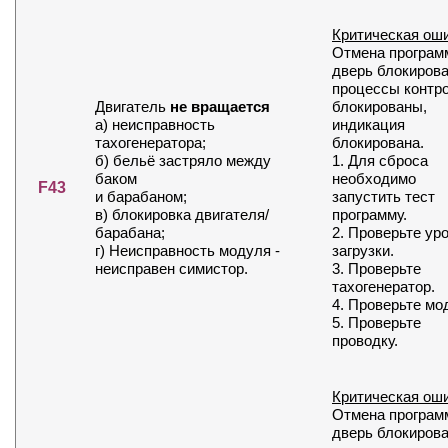
Критическая ош
Отмена програм
дверь блокирова
процессы контр
Двигатель
не вращается
блокированы,
а) неисправность
индикация
тахогенератора;
блокирована.
б) бельё застряло между
1. Для сброса
баком
необходимо
F43
и барабаном;
запустить тест
в) блокировка двигателя/
программу.
барабана;
2. Проверьте ур
г) Неисправность модуля -
загрузки.
неисправен симистор.
3. Проверьте
тахогенератор.
4. Проверьте мо
5. Проверьте
проводку.
Критическая ош
Отмена програм
дверь блокирова