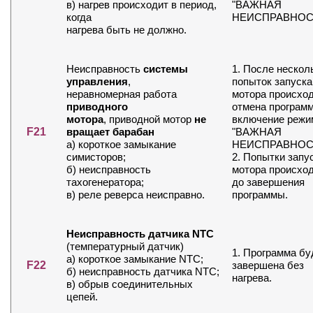
в) нагрев происходит в период,
"ВАЖНАЯ
когда
НЕИСПРАВНОСТ
нагрева быть не должно.
Неисправность
системы
1. После нескол
управления
,
попыток запуска
неравномерная работа
мотора происхо
приводного
отмена програм
мотора
, приводной мотор
не
включение режи
F21
вращает барабан
"ВАЖНАЯ
а) короткое замыкание
НЕИСПРАВНОСТ
симисторов;
2. Попытки запу
б) неисправность
мотора происхо
тахогенератора;
до завершения
в) реле реверса неисправно.
программы.
Неисправность датчика NTC
(температурный датчик)
1. Программа бу
а) короткое замыкание NTC;
F22
завершена без
б) неисправность датчика NTC;
нагрева.
в) обрыв соединительных
цепей.