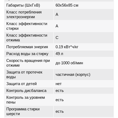
Габариты (ШxГxВ)
60x56x85 см
Класс потребления
A
электроэнергии
Класс эффективности
A
стирки
Класс эффективности
C
отжима
Потребляемая энергия
0.19 кВт*ч/кг
Расход воды за стирку
49 л
Скорость вращения при
до 1000 об/мин
отжиме
Защита от протечек
частичная (корпус)
воды
Защита от детей
нет
Контроль дисбаланса
есть
Контроль за уровнем
есть
пены
Программа стирки
есть
шерсти