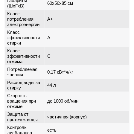
Габариты
60x56x85 см
(ШxГxВ)
Класс
потребления
A+
электроэнергии
Класс
эффективности
A
стирки
Класс
эффективности
C
отжима
Потребляемая
0.17 кВт*ч/кг
энергия
Расход воды за
44 л
стирку
Скорость
вращения при
до 1000 об/мин
отжиме
Защита от
частичная (корпус)
протечек воды
Контроль
есть
дисбаланса