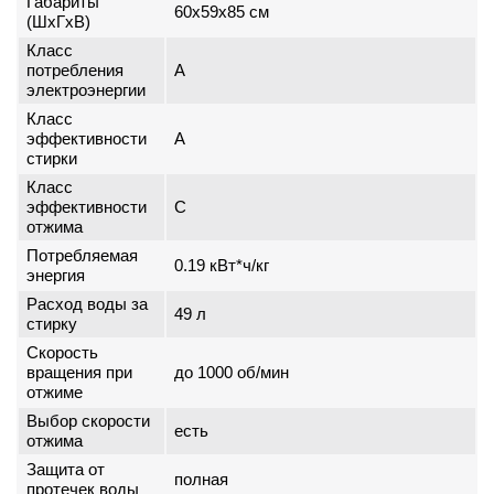
Габариты
60x59x85 см
(ШxГxВ)
Класс
потребления
A
электроэнергии
Класс
эффективности
A
стирки
Класс
эффективности
C
отжима
Потребляемая
0.19 кВт*ч/кг
энергия
Расход воды за
49 л
стирку
Скорость
вращения при
до 1000 об/мин
отжиме
Выбор скорости
есть
отжима
Защита от
полная
протечек воды