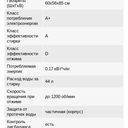
Габариты
60x56x85 см
(ШxГxВ)
Класс
потребления
A+
электроэнергии
Класс
эффективности
A
стирки
Класс
эффективности
D
отжима
Потребляемая
0.17 кВт*ч/кг
энергия
Расход воды за
44 л
стирку
Скорость
вращения при
до 1200 об/мин
отжиме
Защита от
частичная (корпус)
протечек воды
Контроль
есть
дисбаланса