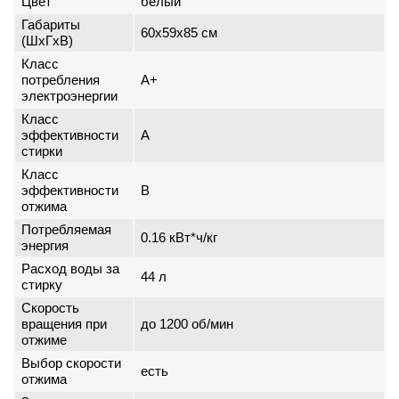
Цвет
белый
Габариты
60x59x85 см
(ШxГxВ)
Класс
потребления
A+
электроэнергии
Класс
эффективности
A
стирки
Класс
эффективности
B
отжима
Потребляемая
0.16 кВт*ч/кг
энергия
Расход воды за
44 л
стирку
Скорость
вращения при
до 1200 об/мин
отжиме
Выбор скорости
есть
отжима