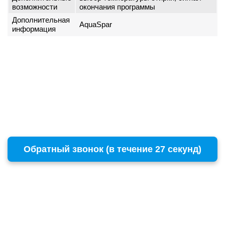
возможности
окончания программы
Дополнительная
AquaSpar
информация
Обратный звонок (в течение 27 секунд)
г. Москва
Copyright © 1996 - 2026 BOSCH
ул. Пресненский Вал, 38, стр. 6
+7 (495) 532-00-15
(многоканальный)
remont@бошсервис.рф