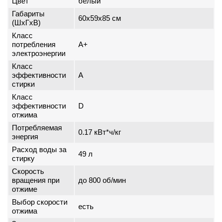
Цвет
белый
Габариты
60x59x85 см
(ШxГxВ)
Класс
потребления
A+
электроэнергии
Класс
эффективности
A
стирки
Класс
эффективности
D
отжима
Потребляемая
0.17 кВт*ч/кг
энергия
Расход воды за
49 л
стирку
Скорость
вращения при
до 800 об/мин
отжиме
Выбор скорости
есть
отжима