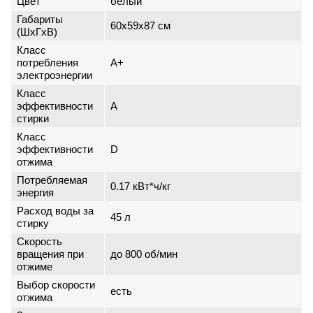
Цвет
белый
Габариты
60x59x87 см
(ШxГxВ)
Класс
потребления
A+
электроэнергии
Класс
эффективности
A
стирки
Класс
эффективности
D
отжима
Потребляемая
0.17 кВт*ч/кг
энергия
Расход воды за
45 л
стирку
Скорость
вращения при
до 800 об/мин
отжиме
Выбор скорости
есть
отжима