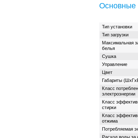
Основные 
Тип установки
Тип загрузки
Максимальная з
белья
Сушка
Управление
Цвет
Габариты (ШxГx
Класс потребле
электроэнергии
Класс эффектив
стирки
Класс эффектив
отжима
Потребляемая э
Расход воды за 