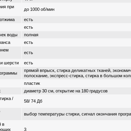
ния при
до 1000 об/мин
 отжима
есть
есть
чек воды
полная
ланса
есть
внем
есть
ки шерсти
есть
прямой впрыск, стирка деликатных тканей, экономи
рограммы
полоскание, экспресс-стирка, стирка в большом ко
пластик
к
диаметр 30 см, открытие на 180 градусов
тирка /
58/ 74 Дб
е
выбор температуры стирки, сигнал окончания прог
 в
оющих
3