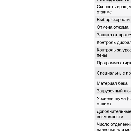
Скорость враще
отжиме
Выбор скорости
Отмена отжима
Защита от проте
Контроль дисба
Контроль за уро
пены
Программа стир
Специальные п
Материал бака
Загрузочный лю
Уровень шума (с
отжим)
Дополнительны
возможности
Число отделений
ванночке для м