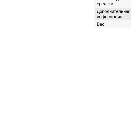
средств
Дополнительная
информация
Вес
г. Москва
ул. Пресненский Вал, 38, стр. 6
+7 (495) 532-00-15
(многоканальный)