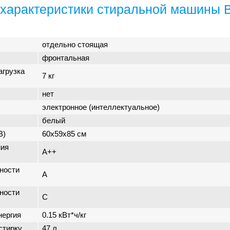
характеристики стиральной машины 
отдельно стоящая
фронтальная
агрузка
7 кг
нет
электронное (интеллектуальное)
белый
В)
60x59x85 см
ния
A++
ности
A
ности
C
нергия
0.15 кВт*ч/кг
стирку
47 л