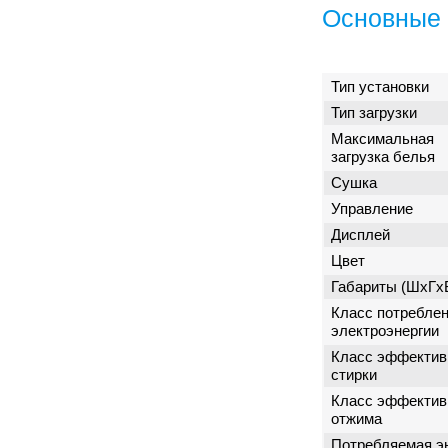
Основные 
Тип установки
Тип загрузки
Максимальная
загрузка белья
Сушка
Управление
Дисплей
Цвет
Габариты (ШxГx
Класс потребле
электроэнергии
Класс эффектив
стирки
Класс эффектив
отжима
Потребляемая э