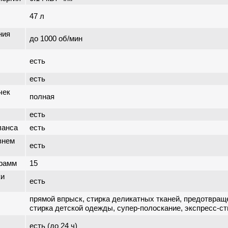
47 л
ния
до 1000 об/мин
есть
есть
чек
полная
есть
ланса
есть
внем
есть
грамм
15
ки
есть
прямой впрыск, стирка деликатных тканей, предотвращ
стирка детской одежды, супер-полоскание, экспресс-ст
есть (до 24 ч)