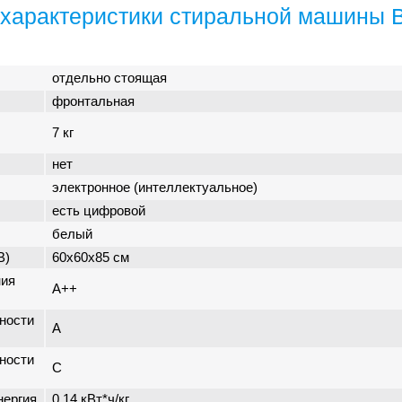
характеристики стиральной машины 
отдельно стоящая
фронтальная
7 кг
нет
электронное (интеллектуальное)
есть цифровой
белый
В)
60x60x85 см
ния
A++
ности
A
ности
C
нергия
0.14 кВт*ч/кг