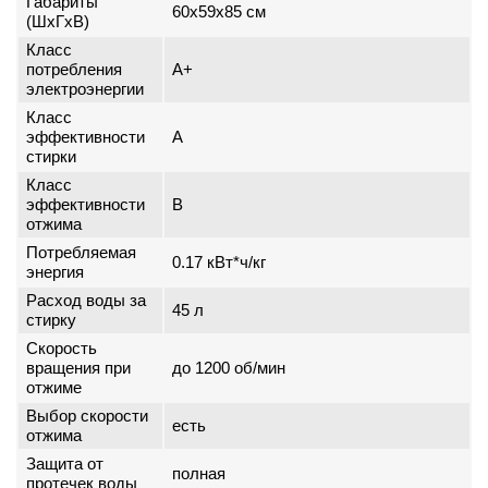
Габариты
60x59x85 см
(ШxГxВ)
Класс
потребления
A+
электроэнергии
Класс
эффективности
A
стирки
Класс
эффективности
B
отжима
Потребляемая
0.17 кВт*ч/кг
энергия
Расход воды за
45 л
стирку
Скорость
вращения при
до 1200 об/мин
отжиме
Выбор скорости
есть
отжима
Защита от
полная
протечек воды