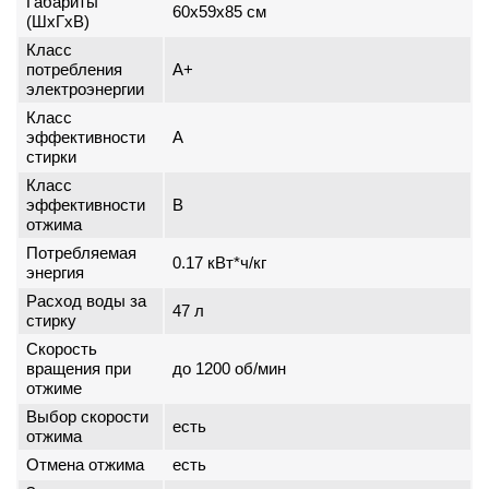
Габариты
60x59x85 см
(ШxГxВ)
Класс
потребления
A+
электроэнергии
Класс
эффективности
A
стирки
Класс
эффективности
B
отжима
Потребляемая
0.17 кВт*ч/кг
энергия
Расход воды за
47 л
стирку
Скорость
вращения при
до 1200 об/мин
отжиме
Выбор скорости
есть
отжима
Отмена отжима
есть