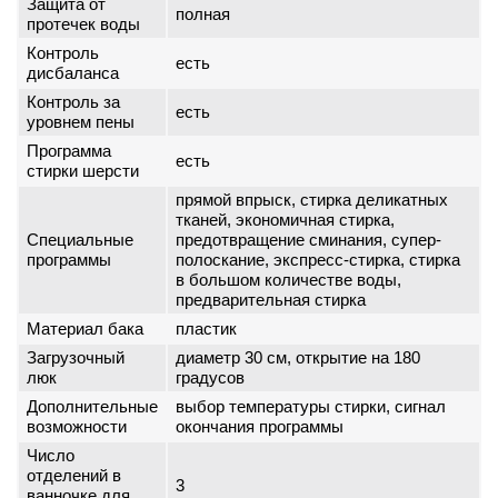
Защита от
полная
протечек воды
Контроль
есть
дисбаланса
Контроль за
есть
уровнем пены
Программа
есть
стирки шерсти
прямой впрыск, стирка деликатных
тканей, экономичная стирка,
Специальные
предотвращение сминания, супер-
программы
полоскание, экспресс-стирка, стирка
в большом количестве воды,
предварительная стирка
Материал бака
пластик
Загрузочный
диаметр 30 см, открытие на 180
люк
градусов
Дополнительные
выбор температуры стирки, сигнал
возможности
окончания программы
Число
отделений в
3
ванночке для