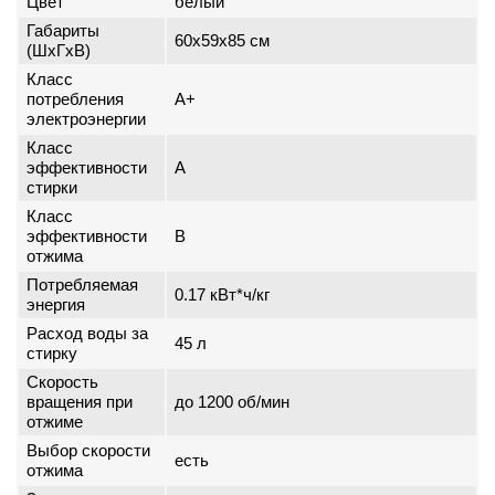
Цвет
белый
Габариты
60x59x85 см
(ШxГxВ)
Класс
потребления
A+
электроэнергии
Класс
эффективности
A
стирки
Класс
эффективности
B
отжима
Потребляемая
0.17 кВт*ч/кг
энергия
Расход воды за
45 л
стирку
Скорость
вращения при
до 1200 об/мин
отжиме
Выбор скорости
есть
отжима