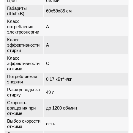
Цвет
белый
Габариты
60x59x85 см
(ШxГxВ)
Класс
потребления
A
электроэнергии
Класс
эффективности
A
стирки
Класс
эффективности
C
отжима
Потребляемая
0.17 кВт*ч/кг
энергия
Расход воды за
49 л
стирку
Скорость
вращения при
до 1200 об/мин
отжиме
Выбор скорости
есть
отжима