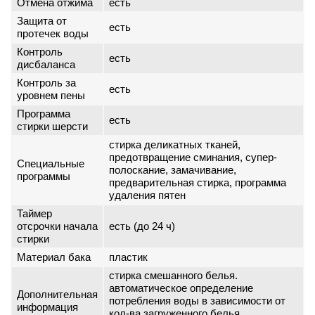
Отмена отжима
есть
Защита от
есть
протечек воды
Контроль
есть
дисбаланса
Контроль за
есть
уровнем пены
Программа
есть
стирки шерсти
стирка деликатных тканей,
предотвращение сминания, супер-
Специальные
полоскание, замачивание,
программы
предварительная стирка, программа
удаления пятен
Таймер
отсрочки начала
есть (до 24 ч)
стирки
Материал бака
пластик
стирка смешанного белья.
автоматическое определение
Дополнительная
потребления воды в зависимости от
информация
кол-ва загруженного белья.