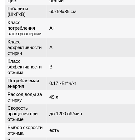
Цвет
белый
Габариты
60x59x85 см
(ШxГxВ)
Класс
потребления
A+
электроэнергии
Класс
эффективности
A
стирки
Класс
эффективности
B
отжима
Потребляемая
0.17 кВт*ч/кг
энергия
Расход воды за
49 л
стирку
Скорость
вращения при
до 1200 об/мин
отжиме
Выбор скорости
есть
отжима