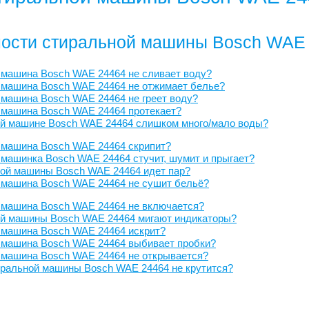
ости стиральной машины Bosch WAE
 машина Bosch WAE 24464 не сливает воду?
 машина Bosch WAE 24464 не отжимает белье?
машина Bosch WAE 24464 не греет воду?
 машина Bosch WAE 24464 протекает?
ой машине Bosch WAE 24464 слишком много/мало воды?
 машина Bosch WAE 24464 скрипит?
машинка Bosch WAE 24464 стучит, шумит и прыгает?
ной машины Bosch WAE 24464 идет пар?
 машина Bosch WAE 24464 не сушит бельё?
 машина Bosch WAE 24464 не включается?
ой машины Bosch WAE 24464 мигают индикаторы?
 машина Bosch WAE 24464 искрит?
 машина Bosch WAE 24464 выбивает пробки?
 машина Bosch WAE 24464 не открывается?
иральной машины Bosch WAE 24464 не крутится?