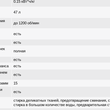
0.15 кВт*ч/кг
47 л
ния
до 1200 об/мин
есть
есть
чек
полная
есть
ланса
есть
внем
есть
грамм
15
ки
есть
стирка деликатных тканей, предотвращение сминания, с
стирка в большом количестве воды, предварительная с