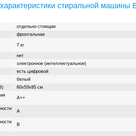
характеристики стиральной машины 
отдельно стоящая
фронтальная
7 кг
нет
электронное (интеллектуальное)
есть цифровой
белый
В)
60x59x85 см
ния
A++
ности
A
ности
B