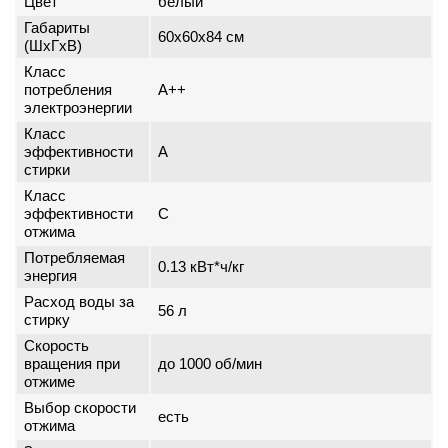
Цвет
белый
Габариты
60x60x84 см
(ШxГxВ)
Класс
потребления
A++
электроэнергии
Класс
эффективности
A
стирки
Класс
эффективности
C
отжима
Потребляемая
0.13 кВт*ч/кг
энергия
Расход воды за
56 л
стирку
Скорость
вращения при
до 1000 об/мин
отжиме
Выбор скорости
есть
отжима