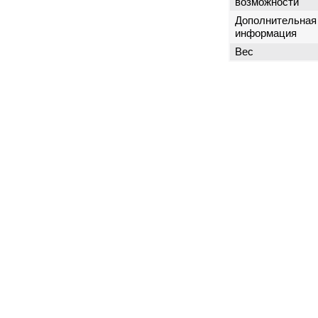
возможности
Дополнительная
информация
Вес
г. Москва
ул. Пресненский Вал, 38, стр. 6
+7 (495) 532-00-15
(многоканальный)