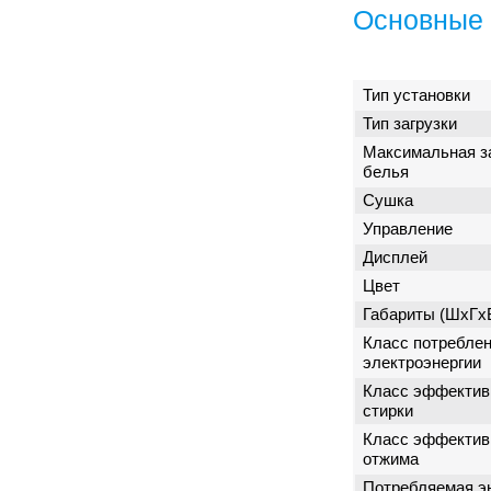
Основные 
Тип установки
Тип загрузки
Максимальная з
белья
Сушка
Управление
Дисплей
Цвет
Габариты (ШxГx
Класс потребле
электроэнергии
Класс эффектив
стирки
Класс эффектив
отжима
Потребляемая э