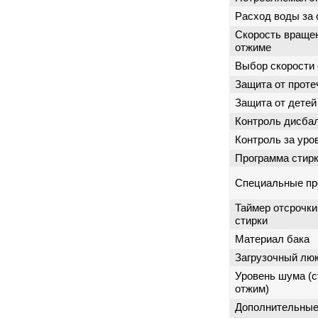
Расход воды за 
Скорость враще
отжиме
Выбор скорости
Защита от проте
Защита от детей
Контроль дисба
Контроль за уро
Программа стир
Специальные п
Таймер отсрочки
стирки
Материал бака
Загрузочный лю
Уровень шума (с
отжим)
Дополнительны