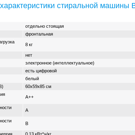
характеристики стиральной машины 
отдельно стоящая
фронтальная
агрузка
8 кг
нет
электронное (интеллектуальное)
есть цифровой
белый
В)
60x59x85 см
ния
A++
ности
A
ности
B
нергия
0.13 кВт*ч/кг