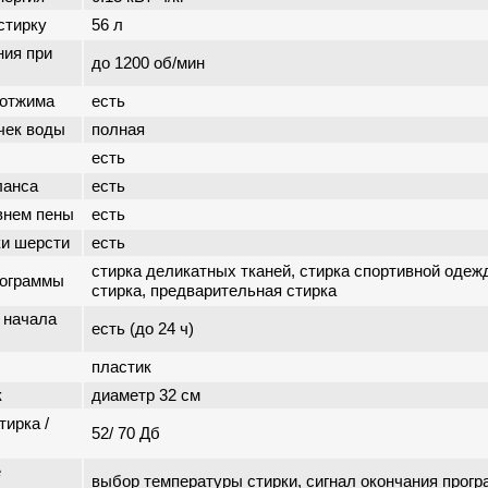
стирку
56 л
ния при
до 1200 об/мин
 отжима
есть
чек воды
полная
есть
ланса
есть
внем пены
есть
ки шерсти
есть
стирка деликатных тканей, стирка спортивной одеж
рограммы
стирка, предварительная стирка
 начала
есть (до 24 ч)
пластик
к
диаметр 32 см
тирка /
52/ 70 Дб
е
выбор температуры стирки, сигнал окончания прог