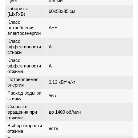
Цвет
белый
Габариты
60x59x85 см
(ШxГxВ)
Класс
потребления
A++
электроэнергии
Класс
эффективности
A
стирки
Класс
эффективности
A
отжима
Потребляемая
0.13 кВт*ч/кг
энергия
Расход воды за
56 л
стирку
Скорость
вращения при
до 1400 об/мин
отжиме
Выбор скорости
есть
отжима