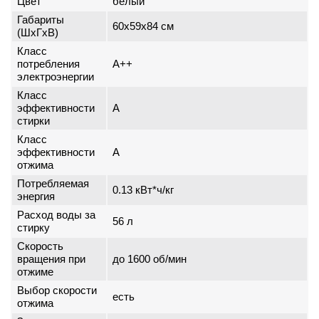
Цвет
белый
Габариты
60x59x84 см
(ШxГxВ)
Класс
потребления
A++
электроэнергии
Класс
эффективности
A
стирки
Класс
эффективности
A
отжима
Потребляемая
0.13 кВт*ч/кг
энергия
Расход воды за
56 л
стирку
Скорость
вращения при
до 1600 об/мин
отжиме
Выбор скорости
есть
отжима