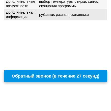
Дополнительные
выбор температуры стирки, сигнал
возможности
окончания программы
Дополнительная
рубашки, джинсы, занавески
информация
Обратный звонок (в течение 27 секунд)
г. Москва
Copyright © 1996 - 2026 BOSCH
ул. Пресненский Вал, 38, стр. 6
+7 (495) 532-00-15
(многоканальный)
remont@бошсервис.рф