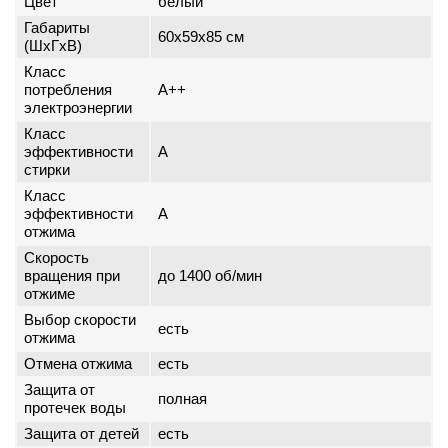
Цвет
белый
Габариты
60x59x85 см
(ШxГxВ)
Класс
потребления
A++
электроэнергии
Класс
эффективности
A
стирки
Класс
эффективности
A
отжима
Скорость
вращения при
до 1400 об/мин
отжиме
Выбор скорости
есть
отжима
Отмена отжима
есть
Защита от
полная
протечек воды
Защита от детей
есть