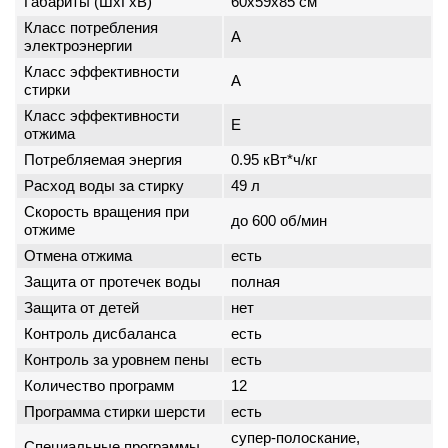
Габариты (ШxГxВ)
60x59x85 см
Класс потребления
A
электроэнергии
Класс эффективности
A
стирки
Класс эффективности
E
отжима
Потребляемая энергия
0.95 кВт*ч/кг
Расход воды за стирку
49 л
Скорость вращения при
до 600 об/мин
отжиме
Отмена отжима
есть
Защита от протечек воды
полная
Защита от детей
нет
Контроль дисбаланса
есть
Контроль за уровнем пены
есть
Количество программ
12
Программа стирки шерсти
есть
супер-полоскание,
Специальные программы