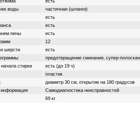
 отжима
есть
чек воды
частичная (шланги)
есть
ланса
есть
внем пены
есть
грамм
12
ки шерсти
есть
рограммы
предотвращение сминания, супер-полоскан
 начала стирки
есть (до 19 ч)
пластик
к
диаметр 30 см, открытие на 180 градусов
 информация
Самодиагностика неисправностей
69 кг