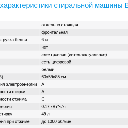
характеристики стиральной машины 
отдельно стоящая
фронтальная
агрузка белья
6 кг
нет
электронное (интеллектуальное)
есть цифровой
белый
В)
60x59x85 см
ия электроэнергии
A
ности стирки
A
ности отжима
C
нергия
0.17 кВт*ч/кг
стирку
49 л
ния при отжиме
до 1000 об/мин