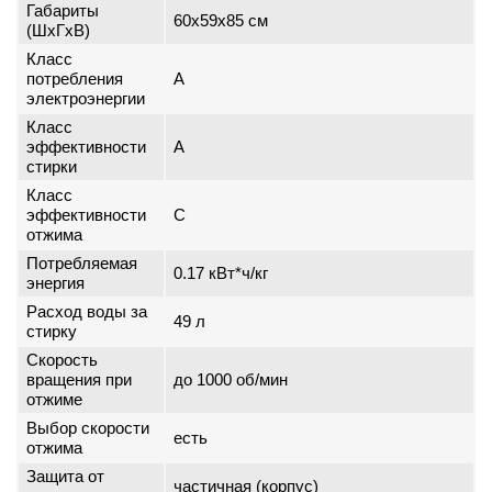
Габариты
60x59x85 см
(ШxГxВ)
Класс
потребления
A
электроэнергии
Класс
эффективности
A
стирки
Класс
эффективности
C
отжима
Потребляемая
0.17 кВт*ч/кг
энергия
Расход воды за
49 л
стирку
Скорость
вращения при
до 1000 об/мин
отжиме
Выбор скорости
есть
отжима
Защита от
частичная (корпус)