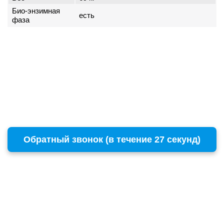
Био-энзимная
есть
фаза
Обратный звонок (в течение 27 секунд)
г. Москва
Copyright © 1996 - 2026 BOSCH
ул. Пресненский Вал, 38, стр. 6
+7 (495) 532-00-15
(многоканальный)
remont@бошсервис.рф