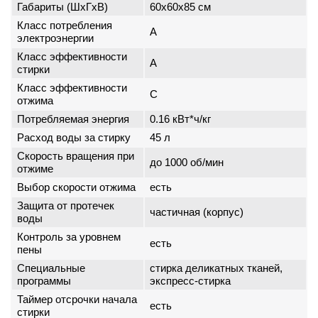
Габариты (ШxГxВ)
60x60x85 см
Класс потребления
A
электроэнергии
Класс эффективности
A
стирки
Класс эффективности
C
отжима
Потребляемая энергия
0.16 кВт*ч/кг
Расход воды за стирку
45 л
Скорость вращения при
до 1000 об/мин
отжиме
Выбор скорости отжима
есть
Защита от протечек
частичная (корпус)
воды
Контроль за уровнем
есть
пены
Специальные
стирка деликатных тканей,
программы
экспресс-стирка
Таймер отсрочки начала
есть
стирки