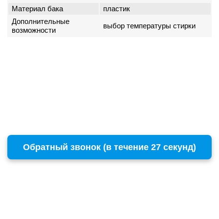
Материал бака
пластик
Дополнительные
выбор температуры стирки
возможности
Обратный звонок (в течение 27 секунд)
г. Москва
Copyright © 1996 - 2026 BOSCH
ул. Пресненский Вал, 38, стр. 6
+7 (495) 532-00-15
(многоканальный)
remont@бошсервис.рф