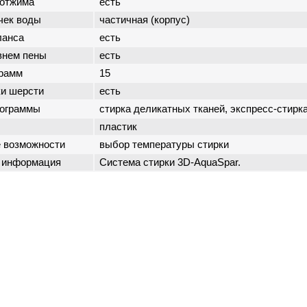
 отжима
есть
чек воды
частичная (корпус)
ланса
есть
внем пены
есть
грамм
15
ки шерсти
есть
рограммы
стирка деликатных тканей, экспресс-стирк
пластик
 возможности
выбор температуры стирки
 информация
Система стирки 3D-AquaSpar.