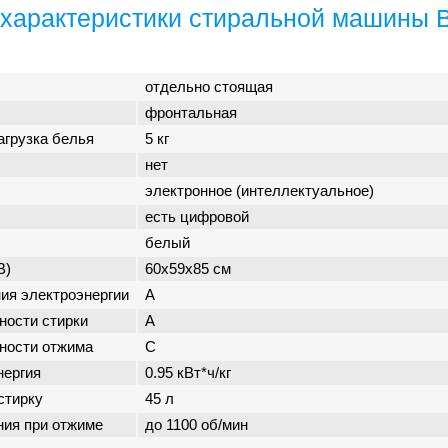
характеристики стиральной машины 
отдельно стоящая
фронтальная
агрузка белья
5 кг
нет
электронное (интеллектуальное)
есть цифровой
белый
В)
60x59x85 см
ия электроэнергии
A
ности стирки
A
ности отжима
C
нергия
0.95 кВт*ч/кг
стирку
45 л
ния при отжиме
до 1100 об/мин