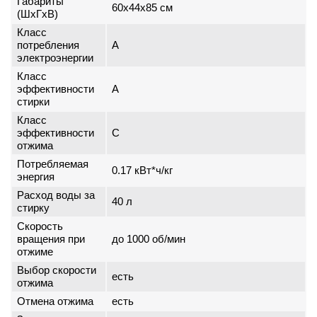
Габариты
60x44x85 см
(ШxГxВ)
Класс
потребления
A
электроэнергии
Класс
эффективности
A
стирки
Класс
эффективности
C
отжима
Потребляемая
0.17 кВт*ч/кг
энергия
Расход воды за
40 л
стирку
Скорость
вращения при
до 1000 об/мин
отжиме
Выбор скорости
есть
отжима
Отмена отжима
есть