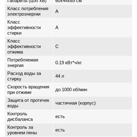
Габариты (ШxГxВ)
60x44x85 см
Класс потребления
A
электроэнергии
Класс
эффективности
A
стирки
Класс
эффективности
C
отжима
Потребляемая
0.19 кВт*ч/кг
энергия
Расход воды за
44 л
стирку
Скорость вращения
до 1000 об/мин
при отжиме
Защита от протечек
частичная (корпус)
воды
Контроль
есть
дисбаланса
Контроль за
есть
уровнем пены