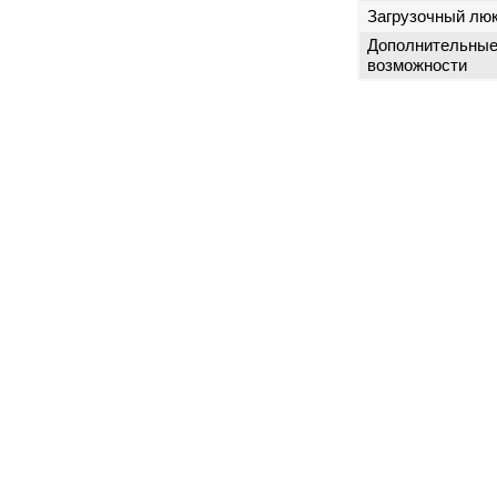
Загрузочный лю
Дополнительны
возможности
г. Москва
ул. Пресненский Вал, 38, стр. 6
+7 (495) 532-00-15
(многоканальный)
remont@бошсервис.рф