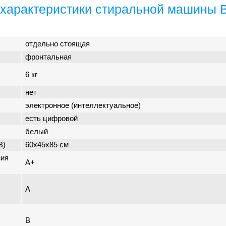
характеристики стиральной машины 
отдельно стоящая
фронтальная
6 кг
нет
электронное (интеллектуальное)
есть цифровой
белый
В)
60x45x85 см
ния
A+
A
B