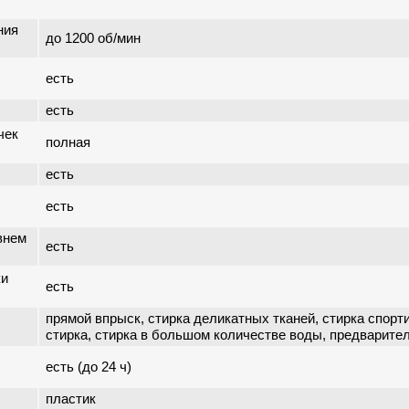
ния
до 1200 об/мин
есть
есть
чек
полная
есть
есть
внем
есть
ки
есть
прямой впрыск, стирка деликатных тканей, стирка спорт
стирка, стирка в большом количестве воды, предварите
есть (до 24 ч)
пластик