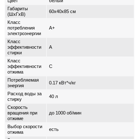
Цвет
белый
Габариты
60x40x85 см
(ШxГxВ)
Класс
потребления
A+
электроэнергии
Класс
эффективности
A
стирки
Класс
эффективности
C
отжима
Потребляемая
0.17 кВт*ч/кг
энергия
Расход воды за
40 л
стирку
Скорость
вращения при
до 1000 об/мин
отжиме
Выбор скорости
есть
отжима