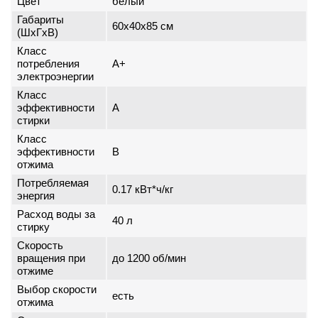
Цвет
белый
Габариты
60x40x85 см
(ШxГxВ)
Класс
потребления
A+
электроэнергии
Класс
эффективности
A
стирки
Класс
эффективности
B
отжима
Потребляемая
0.17 кВт*ч/кг
энергия
Расход воды за
40 л
стирку
Скорость
вращения при
до 1200 об/мин
отжиме
Выбор скорости
есть
отжима