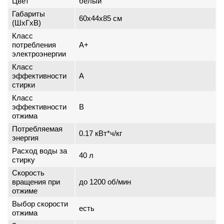
Цвет
белый
Габариты
60x44x85 см
(ШxГxВ)
Класс
потребления
A+
электроэнергии
Класс
эффективности
A
стирки
Класс
эффективности
B
отжима
Потребляемая
0.17 кВт*ч/кг
энергия
Расход воды за
40 л
стирку
Скорость
вращения при
до 1200 об/мин
отжиме
Выбор скорости
есть
отжима