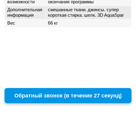
возможности
окончания программы
Дополнительная
смешанные ткани. джинсы. супер
информация
короткая стирка. шелк. 3D AquaSpar
Вес
66 кг
Обратный звонок (в течение 27 секунд)
г. Москва
Copyright © 1996 - 2026 BOSCH
ул. Пресненский Вал, 38, стр. 6
+7 (495) 532-00-15
(многоканальный)
remont@бошсервис.рф