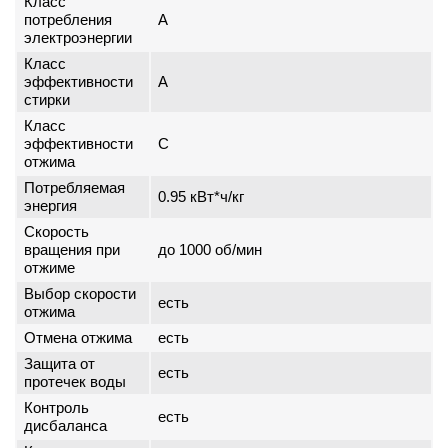
Класс
потребления
A
электроэнергии
Класс
эффективности
A
стирки
Класс
эффективности
C
отжима
Потребляемая
0.95 кВт*ч/кг
энергия
Скорость
вращения при
до 1000 об/мин
отжиме
Выбор скорости
есть
отжима
Отмена отжима
есть
Защита от
есть
протечек воды
Контроль
есть
дисбаланса