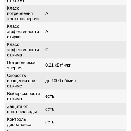
(ШxГxВ)
Класс
потребления
A
электроэнергии
Класс
эффективности
A
стирки
Класс
эффективности
C
отжима
Потребляемая
0.21 кВт*ч/кг
энергия
Скорость
вращения при
до 1000 об/мин
отжиме
Выбор скорости
есть
отжима
Защита от
есть
протечек воды
Контроль
есть
дисбаланса