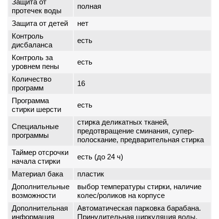
Защита от
полная
протечек воды
Защита от детей
нет
Контроль
есть
дисбаланса
Контроль за
есть
уровнем пены
Количество
16
программ
Программа
есть
стирки шерсти
стирка деликатных тканей,
Специальные
предотвращение сминания, супер-
программы
полоскание, предварительная стирка
Таймер отсрочки
есть (до 24 ч)
начала стирки
Материал бака
пластик
Дополнительные
выбор температуры стирки, наличие
возможности
колес/роликов на корпусе
Дополнительная
Автоматическая парковка барабана.
информация
Принудительная циркуляция воды.