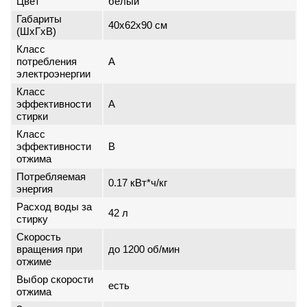
Цвет
белый
Габариты
40x62x90 см
(ШxГxВ)
Класс
потребления
A
электроэнергии
Класс
эффективности
A
стирки
Класс
эффективности
B
отжима
Потребляемая
0.17 кВт*ч/кг
энергия
Расход воды за
42 л
стирку
Скорость
вращения при
до 1200 об/мин
отжиме
Выбор скорости
есть
отжима