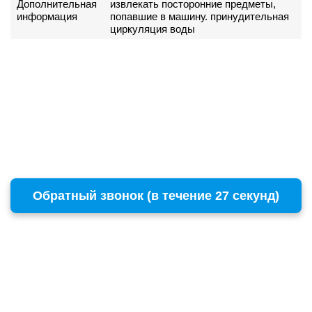
Дополнительная
извлекать посторонние предметы,
информация
попавшие в машину. принудительная
циркуляция воды
Обратный звонок (в течение 27 секунд)
г. Москва
Copyright © 1996 - 2026 BOSCH
ул. Пресненский Вал, 38, стр. 6
+7 (495) 532-00-15
(многоканальный)
remont@бошсервис.рф