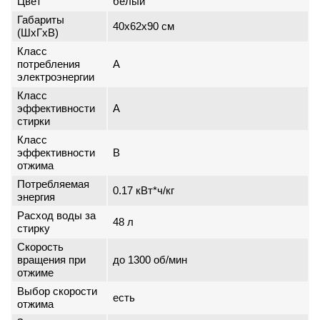
Цвет
белый
Габариты
40x62x90 см
(ШxГxВ)
Класс
потребления
A
электроэнергии
Класс
эффективности
A
стирки
Класс
эффективности
B
отжима
Потребляемая
0.17 кВт*ч/кг
энергия
Расход воды за
48 л
стирку
Скорость
вращения при
до 1300 об/мин
отжиме
Выбор скорости
есть
отжима