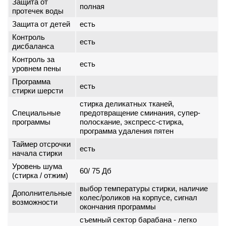
Защита от
полная
протечек воды
Защита от детей
есть
Контроль
есть
дисбаланса
Контроль за
есть
уровнем пены
Программа
есть
стирки шерсти
стирка деликатных тканей,
Специальные
предотвращение сминания, супер-
программы
полоскание, экспресс-стирка,
программа удаления пятен
Таймер отсрочки
есть
начала стирки
Уровень шума
60/ 75 Дб
(стирка / отжим)
выбор температуры стирки, наличие
Дополнительные
колес/роликов на корпусе, сигнал
возможности
окончания программы
cъемный сектор барабана - легко