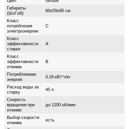
Цвет
белый
Габариты
60x59x85 см
(ШxГxВ)
Класс
потребления
C
электроэнергии
Класс
эффективности
A
стирки
Класс
эффективности
B
отжима
Потребляемая
0.18 кВт*ч/кг
энергия
Расход воды за
45 л
стирку
Скорость
вращения при
до 1200 об/мин
отжиме
Выбор скорости
есть
отжима